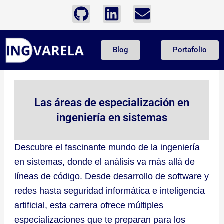
Ir
G
L
E
al
i
i
n
contenido
t
n
v
Blog
Portafolio
h
k
e
u
e
l
b
d
o
i
p
Las áreas de especialización en
n
e
ingeniería en sistemas
Descubre el fascinante mundo de la ingeniería
en sistemas, donde el análisis va más allá de
líneas de código. Desde desarrollo de software y
redes hasta seguridad informática e inteligencia
artificial, esta carrera ofrece múltiples
especializaciones que te preparan para los