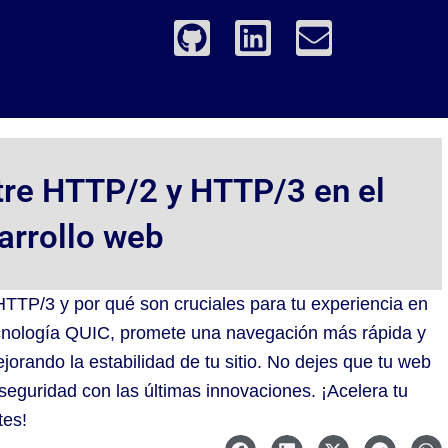
G
L
E
i
i
n
t
n
v
h
k
e
u
e
l
b
d
o
tre HTTP/2 y HTTP/3 en el
i
p
arrollo web
n
e
HTTP/3 y por qué son cruciales para tu experiencia en
cnología QUIC, promete una navegación más rápida y
orando la estabilidad de tu sitio. No dejes que tu web
seguridad con las últimas innovaciones. ¡Acelera tu
tes!