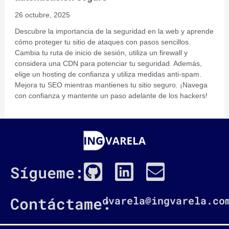
26 octubre, 2025
Descubre la importancia de la seguridad en la web y aprende
cómo proteger tu sitio de ataques con pasos sencillos.
Cambia tu ruta de inicio de sesión, utiliza un firewall y
considera una CDN para potenciar tu seguridad. Además,
elige un hosting de confianza y utiliza medidas anti-spam.
Mejora tu SEO mientras mantienes tu sitio seguro. ¡Navega
con confianza y mantente un paso adelante de los hackers!
G
L
E
Sígueme:
i
i
n
t
n
v
Contáctame:
dvarela@ingvarela.co
h
k
e