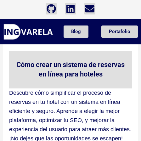
Ir
G
L
E
al
i
i
n
contenido
t
n
v
Blog
Portafolio
h
k
e
u
e
l
b
d
o
i
p
Cómo crear un sistema de reservas
n
e
en línea para hoteles
Descubre cómo simplificar el proceso de
reservas en tu hotel con un sistema en línea
eficiente y seguro. Aprende a elegir la mejor
plataforma, optimizar tu SEO, y mejorar la
experiencia del usuario para atraer más clientes.
¡No dejes que las oportunidades se escapen!