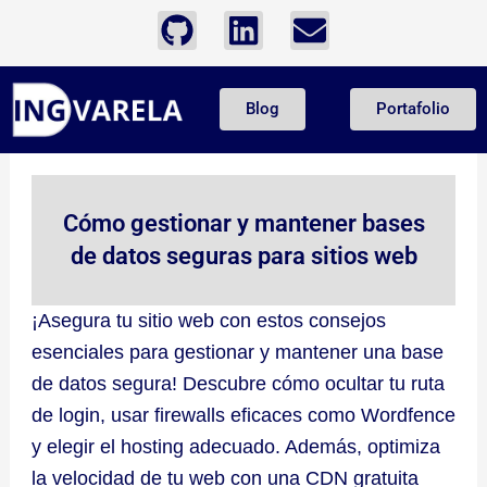
Ir
G
L
E
al
i
i
n
contenido
t
n
v
Blog
Portafolio
h
k
e
u
e
l
b
d
o
i
p
Cómo gestionar y mantener bases
n
e
de datos seguras para sitios web
¡Asegura tu sitio web con estos consejos
esenciales para gestionar y mantener una base
de datos segura! Descubre cómo ocultar tu ruta
de login, usar firewalls eficaces como Wordfence
y elegir el hosting adecuado. Además, optimiza
la velocidad de tu web con una CDN gratuita