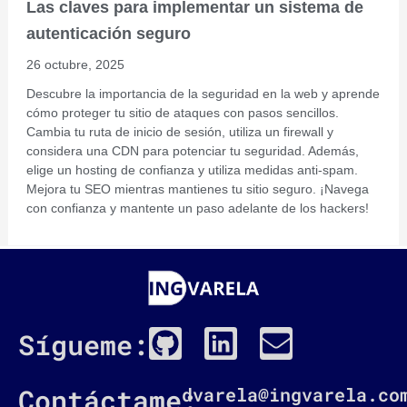
Las claves para implementar un sistema de
autenticación seguro
26 octubre, 2025
Descubre la importancia de la seguridad en la web y aprende
cómo proteger tu sitio de ataques con pasos sencillos.
Cambia tu ruta de inicio de sesión, utiliza un firewall y
considera una CDN para potenciar tu seguridad. Además,
elige un hosting de confianza y utiliza medidas anti-spam.
Mejora tu SEO mientras mantienes tu sitio seguro. ¡Navega
con confianza y mantente un paso adelante de los hackers!
G
L
E
Sígueme:
i
i
n
t
n
v
Contáctame:
dvarela@ingvarela.co