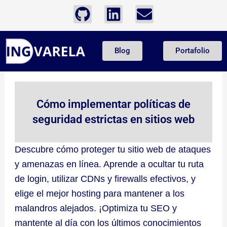
Ir
G
L
E
al
i
i
n
contenido
t
n
v
Blog
Portafolio
h
k
e
u
e
l
b
d
o
i
p
Cómo implementar políticas de
n
e
seguridad estrictas en sitios web
Descubre cómo proteger tu sitio web de ataques
y amenazas en línea. Aprende a ocultar tu ruta
de login, utilizar CDNs y firewalls efectivos, y
elige el mejor hosting para mantener a los
malandros alejados. ¡Optimiza tu SEO y
mantente al día con los últimos conocimientos