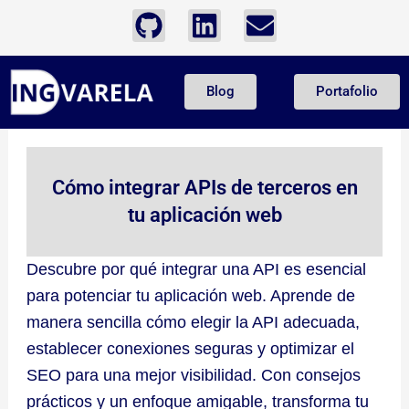
Ir
G
L
E
al
i
i
n
contenido
t
n
v
Blog
Portafolio
h
k
e
u
e
l
b
d
o
i
p
Cómo integrar APIs de terceros en
n
e
tu aplicación web
Descubre por qué integrar una API es esencial
para potenciar tu aplicación web. Aprende de
manera sencilla cómo elegir la API adecuada,
establecer conexiones seguras y optimizar el
SEO para una mejor visibilidad. Con consejos
prácticos y un enfoque amigable, transforma tu