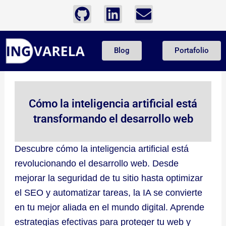
Ir
G
L
E
al
i
i
n
contenido
t
n
v
Blog
Portafolio
h
k
e
u
e
l
b
d
o
i
p
Cómo la inteligencia artificial está
n
e
transformando el desarrollo web
Descubre cómo la inteligencia artificial está
revolucionando el desarrollo web. Desde
mejorar la seguridad de tu sitio hasta optimizar
el SEO y automatizar tareas, la IA se convierte
en tu mejor aliada en el mundo digital. Aprende
estrategias efectivas para proteger tu web y