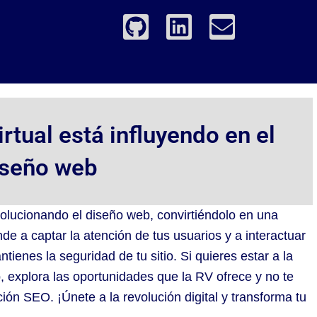
G
L
E
i
i
n
t
n
v
h
k
e
u
e
l
b
d
o
rtual está influyendo en el
i
p
iseño web
n
e
volucionando el diseño web, convirtiéndolo en una
e a captar la atención de tus usuarios y a interactuar
ienes la seguridad de tu sitio. Si quieres estar a la
 explora las oportunidades que la RV ofrece y no te
ión SEO. ¡Únete a la revolución digital y transforma tu