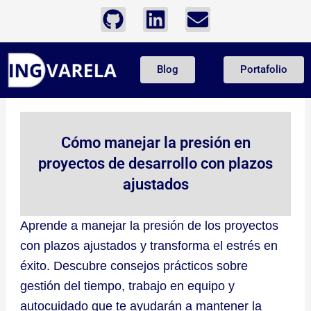
Ir
G
L
E
al
i
i
n
contenido
t
n
v
Blog
Portafolio
h
k
e
u
e
l
b
d
o
i
p
Cómo manejar la presión en
n
e
proyectos de desarrollo con plazos
ajustados
Aprende a manejar la presión de los proyectos
con plazos ajustados y transforma el estrés en
éxito. Descubre consejos prácticos sobre
gestión del tiempo, trabajo en equipo y
autocuidado que te ayudarán a mantener la