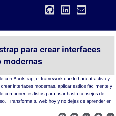
G
L
E
i
i
n
t
n
v
h
k
e
u
e
l
b
d
o
strap para crear interfaces
i
p
 modernas
n
e
e con Bootstrap, el framework que lo hará atractivo y
crear interfaces modernas, aplicar estilos fácilmente y
sde componentes listos para usar hasta consejos de
paso. ¡Transforma tu web hoy y no dejes de aprender en