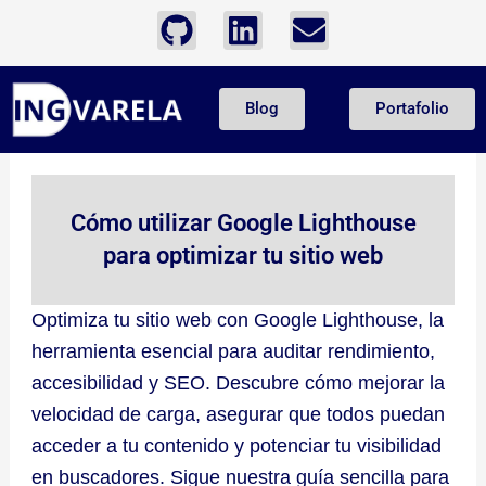
Ir
G
L
E
al
i
i
n
contenido
t
n
v
Blog
Portafolio
h
k
e
u
e
l
b
d
o
i
p
Cómo utilizar Google Lighthouse
n
e
para optimizar tu sitio web
Optimiza tu sitio web con Google Lighthouse, la
herramienta esencial para auditar rendimiento,
accesibilidad y SEO. Descubre cómo mejorar la
velocidad de carga, asegurar que todos puedan
acceder a tu contenido y potenciar tu visibilidad
en buscadores. Sigue nuestra guía sencilla para