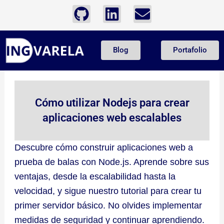
Ir
G
L
E
al
i
i
n
contenido
t
n
v
Blog
Portafolio
h
k
e
u
e
l
b
d
o
i
p
Cómo utilizar Nodejs para crear
n
e
aplicaciones web escalables
Descubre cómo construir aplicaciones web a
prueba de balas con Node.js. Aprende sobre sus
ventajas, desde la escalabilidad hasta la
velocidad, y sigue nuestro tutorial para crear tu
primer servidor básico. No olvides implementar
medidas de seguridad y continuar aprendiendo.