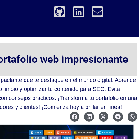
G
L
E
i
i
n
t
n
v
h
k
e
u
e
l
b
d
o
ortafolio web impresionante
i
p
n
e
pactante que te destaque en el mundo digital. Aprende
tio limpio y optimizar tu contenido para SEO. Evita
n consejos prácticos. ¡Transforma tu portafolio en una
ores y clientes! ¡Comienza hoy a brillar en línea!