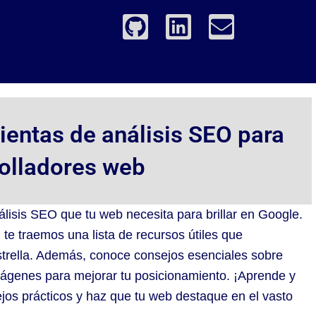
G
L
E
i
i
n
t
n
v
h
k
e
u
e
l
b
d
o
entas de análisis SEO para
i
p
olladores web
n
e
lisis SEO que tu web necesita para brillar en Google.
e traemos una lista de recursos útiles que
strella. Además, conoce consejos esenciales sobre
mágenes para mejorar tu posicionamiento. ¡Aprende y
os prácticos y haz que tu web destaque en el vasto