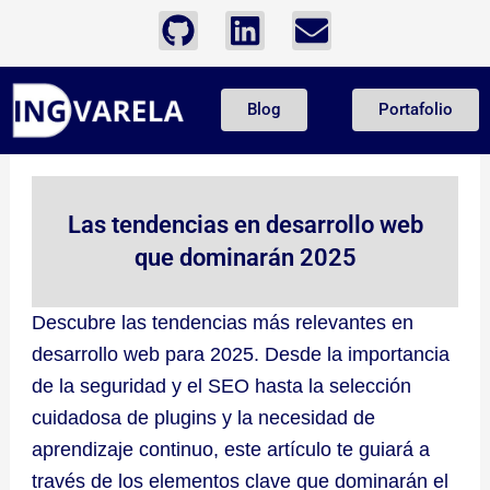
Ir
G
L
E
al
i
i
n
contenido
t
n
v
Blog
Portafolio
h
k
e
u
e
l
b
d
o
i
p
Las tendencias en desarrollo web
n
e
que dominarán 2025
Descubre las tendencias más relevantes en
desarrollo web para 2025. Desde la importancia
de la seguridad y el SEO hasta la selección
cuidadosa de plugins y la necesidad de
aprendizaje continuo, este artículo te guiará a
través de los elementos clave que dominarán el