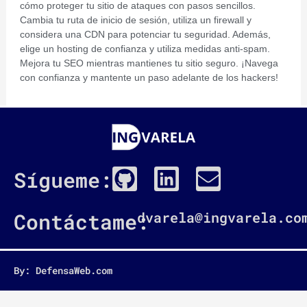
cómo proteger tu sitio de ataques con pasos sencillos.
Cambia tu ruta de inicio de sesión, utiliza un firewall y
considera una CDN para potenciar tu seguridad. Además,
elige un hosting de confianza y utiliza medidas anti-spam.
Mejora tu SEO mientras mantienes tu sitio seguro. ¡Navega
con confianza y mantente un paso adelante de los hackers!
G
L
E
Sígueme:
i
i
n
t
n
v
Contáctame:
dvarela@ingvarela.co
h
k
e
u
e
l
By: DefensaWeb.com
b
d
o
i
p