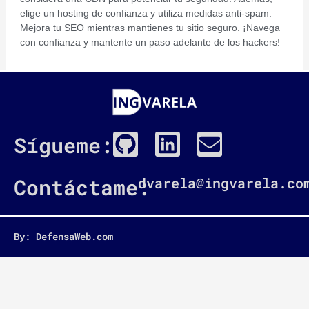
elige un hosting de confianza y utiliza medidas anti-spam.
Mejora tu SEO mientras mantienes tu sitio seguro. ¡Navega
con confianza y mantente un paso adelante de los hackers!
G
L
E
Sígueme:
i
i
n
t
n
v
Contáctame:
dvarela@ingvarela.co
h
k
e
u
e
l
By: DefensaWeb.com
b
d
o
i
p
n
e