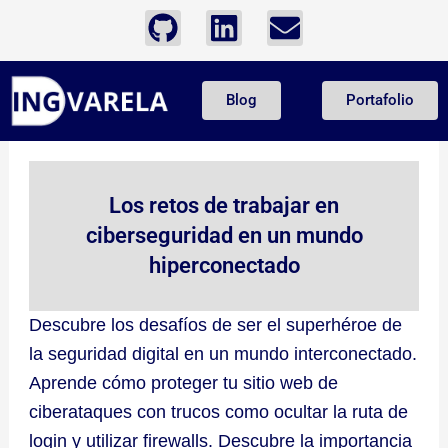
Ir
G
L
E
al
i
i
n
contenido
t
n
v
Blog
Portafolio
h
k
e
u
e
l
b
d
o
i
p
Los retos de trabajar en
n
e
ciberseguridad en un mundo
hiperconectado
Descubre los desafíos de ser el superhéroe de
la seguridad digital en un mundo interconectado.
Aprende cómo proteger tu sitio web de
ciberataques con trucos como ocultar la ruta de
login y utilizar firewalls. Descubre la importancia