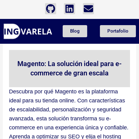
Ir
G
L
E
al
i
i
n
contenido
t
n
v
Blog
Portafolio
h
k
e
u
e
l
b
d
o
i
p
Magento: La solución ideal para e-
n
e
commerce de gran escala
Descubra por qué Magento es la plataforma
ideal para su tienda online. Con características
de escalabilidad, personalización y seguridad
avanzada, esta solución transforma su e-
commerce en una experiencia única y confiable.
Aprenda a optimizar su SEO y elija el hosting