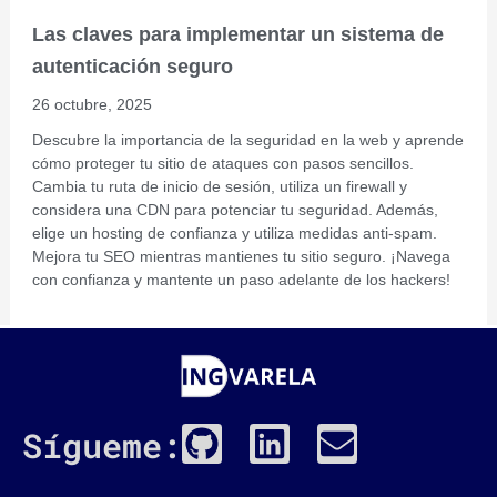
Las claves para implementar un sistema de
autenticación seguro
26 octubre, 2025
Descubre la importancia de la seguridad en la web y aprende
cómo proteger tu sitio de ataques con pasos sencillos.
Cambia tu ruta de inicio de sesión, utiliza un firewall y
considera una CDN para potenciar tu seguridad. Además,
elige un hosting de confianza y utiliza medidas anti-spam.
Mejora tu SEO mientras mantienes tu sitio seguro. ¡Navega
con confianza y mantente un paso adelante de los hackers!
G
L
E
Sígueme:
i
i
n