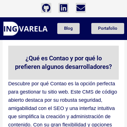
Ir
G
L
E
al
i
i
n
contenido
t
n
v
Blog
Portafolio
h
k
e
u
e
l
b
d
o
i
p
¿Qué es Contao y por qué lo
n
e
prefieren algunos desarrolladores?
Descubre por qué Contao es la opción perfecta
para gestionar tu sitio web. Este CMS de código
abierto destaca por su robusta seguridad,
amigabilidad con el SEO y una interfaz intuitiva
que simplifica la creación y administración de
contenido. Con su gran flexibilidad y opciones