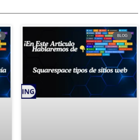
G
BLOG